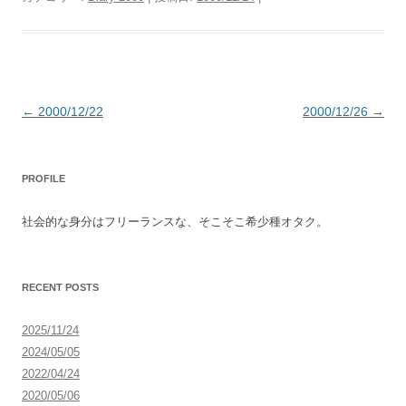
投
←
2000/12/22
2000/12/26
→
稿
ナ
PROFILE
ビ
ゲ
社会的な身分はフリーランスな、そこそこ希少種オタク。
ー
シ
ョ
RECENT POSTS
ン
2025/11/24
2024/05/05
2022/04/24
2020/05/06