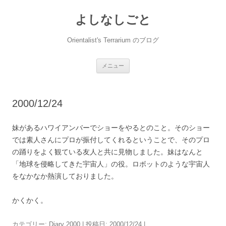
コ
ン
よしなしごと
テ
ン
ツ
へ
Orientalist's Terrarium のブログ
ス
キ
ッ
プ
メニュー
2000/12/24
妹があるハワイアンバーでショーをやるとのこと。そのショー
では素人さんにプロが振付してくれるということで、そのプロ
の踊りをよく観ている友人と共に見物しました。妹はなんと
「地球を侵略してきた宇宙人」の役。ロボットのような宇宙人
をなかなか熱演しておりました。
かくかく。
カテゴリー:
Diary 2000
| 投稿日:
2000/12/24
|