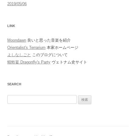
2019/05/06
LINK
Moondawn
良いと思った音楽を紹介
Orientalist's Terrarium
本家ホームページ
よしなしごと
このブログについて
蜻蛉宴 Dragonfly's Party
ヴェトナム史サイト
SEARCH
検
索: